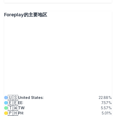
Foreplay的主要地区
🇺🇸
United States
:
22.88
%
🇪🇪
EE
:
7.57
%
🇹🇼
TW
:
5.57
%
🇵🇭
PH
:
5.01
%